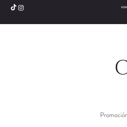
HOM
C
Promoción 