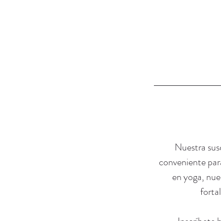
Nuestra susc
conveniente para
en yoga, nue
forta