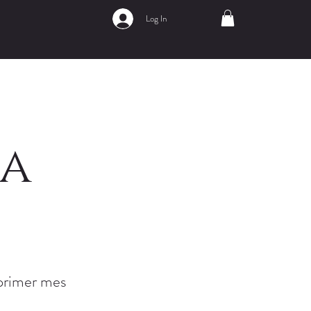
Log In
ga
 primer mes